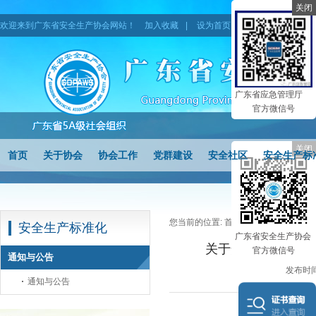
关闭
欢迎来到广东省安全生产协会网站！
加入收藏
|
设为首页
|
网站地图
广东省应急管理厅
官方微信号
关闭
首页
关于协会
协会工作
党群建设
安全社区
安全生产标
您当前的位置:
首页
>
安全生产标准化
安全生产标准化
广东省安全生产协会
关于安全生产标准化
官方微信号
通知与公告
发布时间
通知与公告