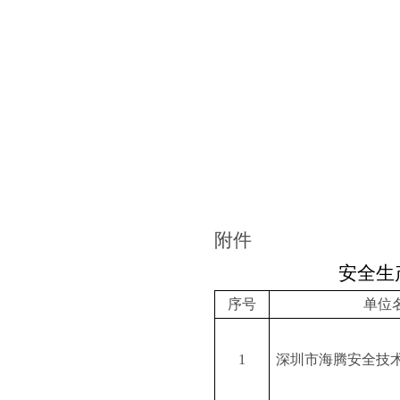
附件
安全生
序号
单位
1
深圳市海腾安全技