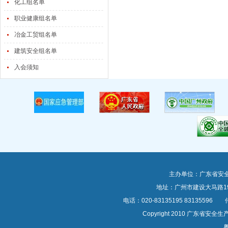
化工组名单
职业健康组名单
冶金工贸组名单
建筑安全组名单
入会须知
主办单位：广东省安
地址：广州市建设大马路1
电话：020-83135195 83135596 传真
Copyright 2010 广东
粤