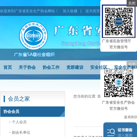
关闭
欢迎来到广东省安全生产协会网站！
加入收藏
|
设为首页
|
网站地图
广东省应急管理厅
官方微信号
关闭
首页
关于协会
协会工作
党群建设
安全社区
安全生产标
您当前的位置:
首页
>
会员之家
>
协会
会员之家
广东省安全生产协会
官方微信号
协会会员
发布时间
个人会员
副会长单位