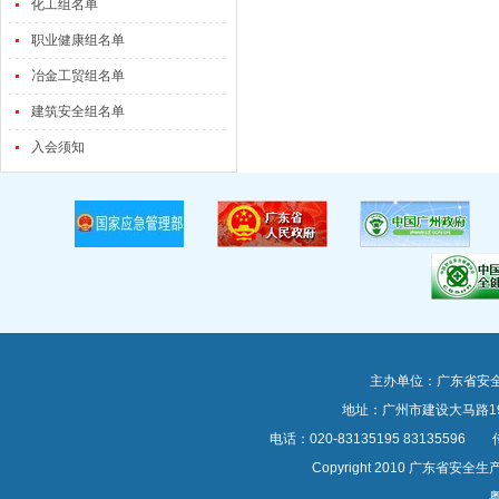
化工组名单
职业健康组名单
冶金工贸组名单
建筑安全组名单
入会须知
主办单位：广东省安
地址：广州市建设大马路1
电话：020-83135195 83135596 传真
Copyright 2010 广东
粤