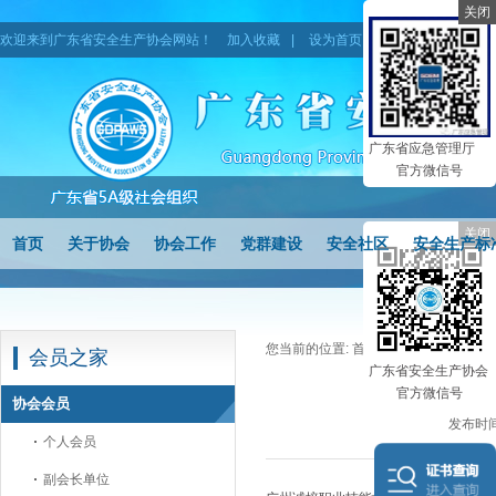
关闭
欢迎来到广东省安全生产协会网站！
加入收藏
|
设为首页
|
网站地图
广东省应急管理厅
官方微信号
关闭
首页
关于协会
协会工作
党群建设
安全社区
安全生产标
您当前的位置:
首页
>
会员之家
>
协会
会员之家
广东省安全生产协会
官方微信号
协会会员
发布时间
个人会员
副会长单位