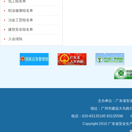
化工组名单
职业健康组名单
冶金工贸组名单
建筑安全组名单
入会须知
主办单位：广东省安
地址：广州市建设大马路1
电话：020-83135195 83135596 传真
Copyright 2010 广东
粤