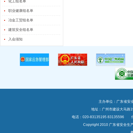
化工组名单
职业健康组名单
冶金工贸组名单
建筑安全组名单
入会须知
主办单位：广东省安
地址：广州市建设大马路1
电话：020-83135195 83135596 传真
Copyright 2010 广东
粤