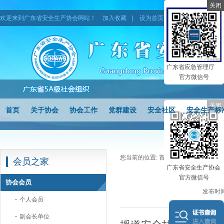
关闭
欢迎来到广东省安全生产协会网站！
加入收藏
|
设为首页
|
网站地图
广东省应急管理厅
官方微信号
关闭
首页
关于协会
协会工作
党群建设
安全社区
安全生产标
您当前的位置:
首页
>
会员之家
>
协会
会员之家
广东省安全生产协会
官方微信号
协会会员
发布时间
个人会员
副会长单位