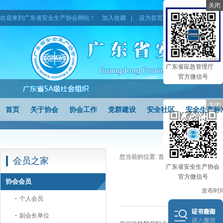
关闭
欢迎来到广东省安全生产协会网站！
加入收藏
|
设为首页
|
网站地图
广东省应急管理厅
官方微信号
关闭
首页
关于协会
协会工作
党群建设
安全社区
安全生产标
您当前的位置:
首页
>
会员之家
>
协会
会员之家
广东省安全生产协会
官方微信号
协会会员
发布时间
个人会员
副会长单位