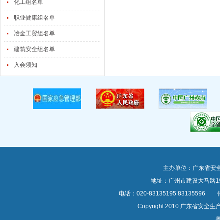
化工组名单
职业健康组名单
冶金工贸组名单
建筑安全组名单
入会须知
主办单位：广东省安
地址：广州市建设大马路1
电话：020-83135195 83135596 传真
Copyright 2010 广东
粤