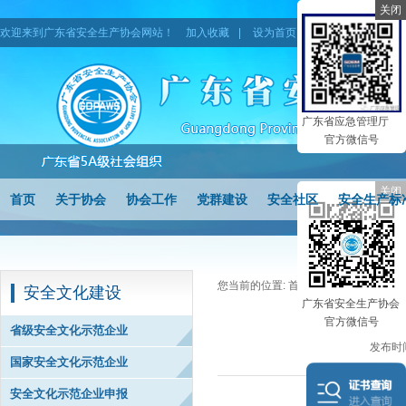
关闭
欢迎来到广东省安全生产协会网站！
加入收藏
|
设为首页
|
网站地图
广东省应急管理厅
官方微信号
关闭
首页
关于协会
协会工作
党群建设
安全社区
安全生产标
您当前的位置:
首页
>
安全文化建设
>
安全文化建设
广东省安全生产协会
关于广东省安全
官方微信号
省级安全文化示范企业
发布时间
国家安全文化示范企业
安全文化示范企业申报