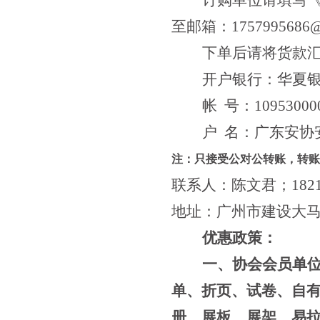
订购单位请填写
至邮箱：
1757995686
下单后请将货款
开户银行：华夏
帐 号：
10953000
户 名：广东安协
注：只接受公对公转账，转账
联系人：陈文君；
182
地址：广州市建设大
优惠政策：
一、协会会员单
单、折页、试卷、自
册、展板、展架、易拉