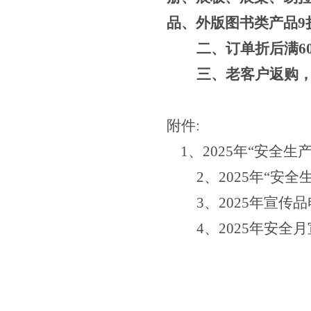
品、外版图书类产品
9
二、订单折后满
6
三、老客户返购
附件:
1
、
2025
年“安全生
2
、
2025
年“安全
3
、
2025
年宣传品
4
、
2025
年安全月