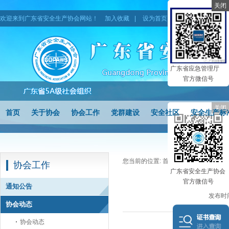
关闭
欢迎来到广东省安全生产协会网站！
加入收藏
|
设为首页
|
网站地图
广东省应急管理厅
官方微信号
关闭
首页
关于协会
协会工作
党群建设
安全社区
安全生产标
您当前的位置:
首页
>
协会工作
>
协会
协会工作
广东省安全生产协会
关于征订202
官方微信号
通知公告
发布时间
协会动态
协会动态