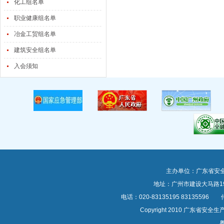
化工组名单
职业健康组名单
冶金工贸组名单
建筑安全组名单
入会须知
主办单位：广东省安
地址：广州市建设大马路1
电话：020-83135195 83135596 传真
Copyright 2010 广东
粤