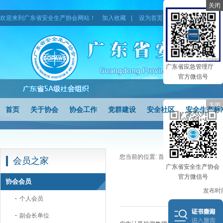
关闭
欢迎来到广东省安全生产协会网站！
加入收藏
|
设为首页
|
网站地图
广东省应急管理厅
官方微信号
关闭
首页
关于协会
协会工作
党群建设
安全社区
安全生产标
您当前的位置:
首页
>
会员之家
>
协会
会员之家
广东省安全生产协会
官方微信号
协会会员
发布时间
个人会员
副会长单位