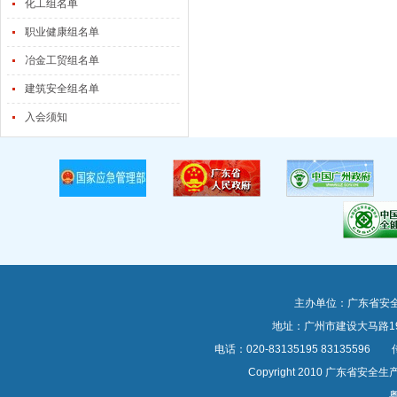
化工组名单
职业健康组名单
冶金工贸组名单
建筑安全组名单
入会须知
主办单位：广东省安
地址：广州市建设大马路1
电话：020-83135195 83135596 传真
Copyright 2010 广东
粤