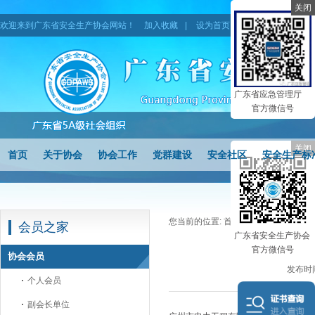
关闭
欢迎来到广东省安全生产协会网站！
加入收藏
|
设为首页
|
网站地图
广东省应急管理厅
官方微信号
关闭
首页
关于协会
协会工作
党群建设
安全社区
安全生产标
您当前的位置:
首页
>
会员之家
>
协会
会员之家
广东省安全生产协会
官方微信号
协会会员
发布时间
个人会员
副会长单位