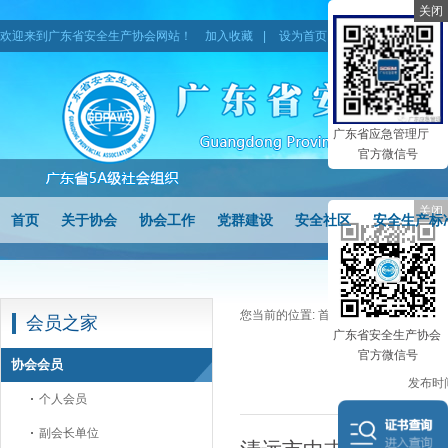
关闭
欢迎来到广东省安全生产协会网站！
加入收藏
|
设为首页
|
网站地图
广东省应急管理厅
官方微信号
关闭
首页
关于协会
协会工作
党群建设
安全社区
安全生产标
您当前的位置:
首页
>
会员之家
>
协会
会员之家
广东省安全生产协会
官方微信号
协会会员
发布时间
个人会员
副会长单位