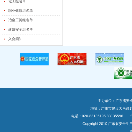
化工组名单
职业健康组名单
冶金工贸组名单
建筑安全组名单
入会须知
主办单位：广东省安
地址：广州市建设大马路1
电话：020-83135195 83135596 传真
Copyright 2010 广东
粤