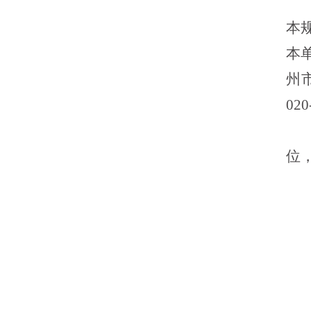
本
本
州
020
位