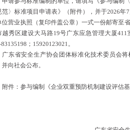
申请参与标准编制的单位，请填写《参与编制
规范
〉标准项目申请表》（附件），并于
2026
年
7
单位营业执照（复印件盖公章）一式一份邮寄至
市越秀区建设大马路
19
号广东应急管理大厦
411
-83135198
；
15920123021
。
广东省安全生产协会团体标准化技术委员会将
，并向社会公布。
附件：参与编制《企业双重预防机制建设评估基