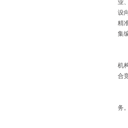
业
设
精
集
机
合
务