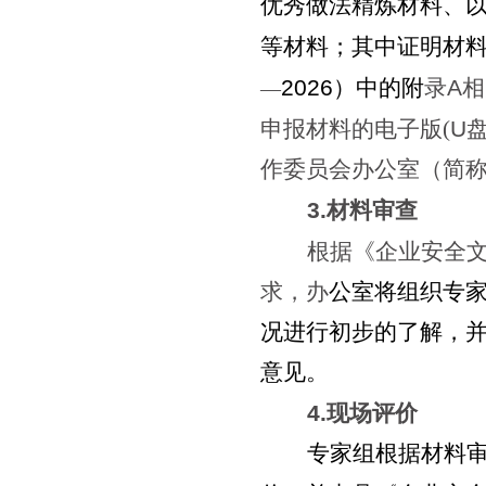
优秀做法精炼材料、
等材料；其中证明材
2026
）中的附
录
A
相
—
申报材料的电子版(
U
作委员会办公室（简称
3.
材料审查
根据《企业安全
求，办
公室将组织专
况进行初步的了解，
意见。
4.
现场评价
专家组根据材料