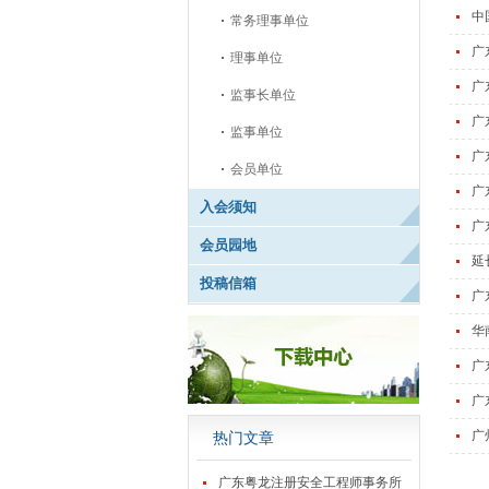
中
常务理事单位
广
理事单位
广
监事长单位
广
监事单位
广
会员单位
广
入会须知
广
会员园地
延
投稿信箱
广
华
广
广
广
热门文章
广东粤龙注册安全工程师事务所