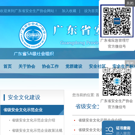
关闭
欢迎来到广东省安全生产协会网站！
加入收藏
|
设为首页
|
网站地图
广东省应急管理厅
官方微信号
关闭
首页
关于协会
协会工作
党群建设
安全社区
安全生产标
您当前的位置:
首页
>
安全文化建设
>
安全文化建设
广东省安全生产协会
省级安全文化示范企业
官方微信号
省级安全文化示范企业
省级安全文化示范企业介绍
省级安全文化示范企业介绍
省级安全文化示范企业政策法规
省级安全文化示范企业政策法规