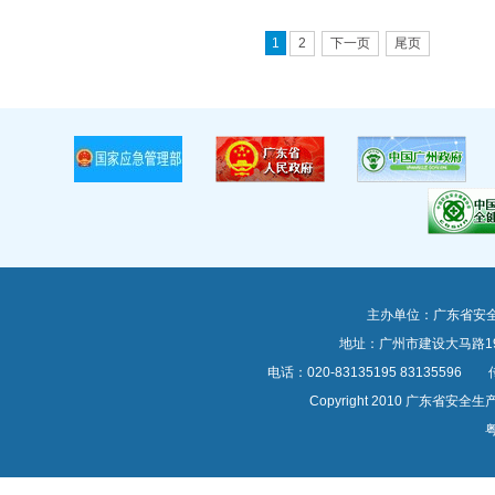
1
2
下一页
尾页
主办单位：广东省安
地址：广州市建设大马路1
电话：020-83135195 83135596 传真
Copyright 2010 广东
粤