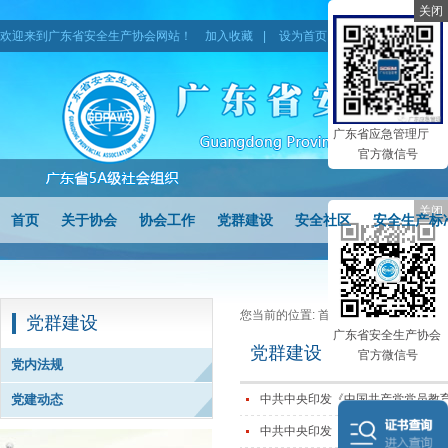
关闭
欢迎来到广东省安全生产协会网站！
加入收藏
|
设为首页
|
网站地图
广东省应急管理厅
官方微信号
关闭
首页
关于协会
协会工作
党群建设
安全社区
安全生产标
您当前的位置:
首页
> 党群建设
党群建设
广东省安全生产协会
党群建设
官方微信号
党内法规
党建动态
中共中央印发《中国共产党党员教
中共中央印发《中国共产党支部工