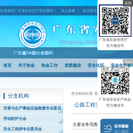
关闭
欢迎来到广东省安全生产协会网站！
加入收藏
|
设为首页
|
网站地图
广东省应急管理厅
官方微信号
关闭
首页
关于协会
协会工作
党群建设
安全社区
安全生产标
您当前的位置:
首页
> 公路工程安全专
分支机构
广东省安全生产协会
公路工程安全专业委员会
官方微信号
灾害与生产事故应急救援专业委员
会
劳动防护分会
主要业务范围
安全工程师专业委员会