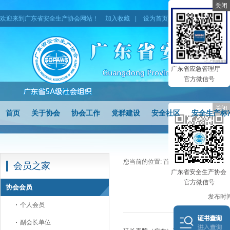
关闭
欢迎来到广东省安全生产协会网站！
加入收藏
|
设为首页
|
网站地图
广东省应急管理厅
官方微信号
关闭
首页
关于协会
协会工作
党群建设
安全社区
安全生产标
您当前的位置:
首页
>
会员之家
>
协会
会员之家
广东省安全生产协会
官方微信号
协会会员
发布时间
个人会员
副会长单位