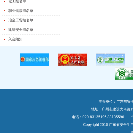
化工组名单
职业健康组名单
冶金工贸组名单
建筑安全组名单
入会须知
主办单位：广东省安
地址：广州市建设大马路1
电话：020-83135195 83135596 传真
Copyright 2010 广东
粤