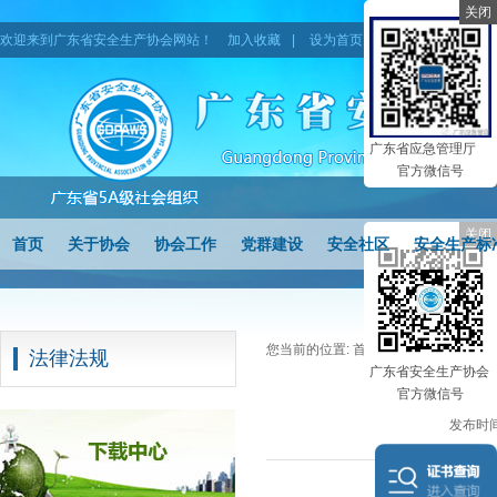
关闭
欢迎来到广东省安全生产协会网站！
加入收藏
|
设为首页
|
网站地图
广东省应急管理厅
官方微信号
关闭
首页
关于协会
协会工作
党群建设
安全社区
安全生产标
您当前的位置:
首页
>
法律法规
法律法规
广东省安全生产协会
中华
官方微信号
发布时间